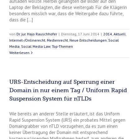
aufladen wollte. Hierbei gelangten die Bilder auf den
Laptop der Beklagten, die diese weitergab. Für die Klägerin
besonders misslich war, dass die Weitergabe dazu führte,
dass die [...]
von
Dr. jur. Hajo Rauschhofer
|
Dienstag, 17. Juni 2014
|
2014
,
Aktuell
,
Internet-/Onlinerecht
,
Medienrecht
,
Neue Entscheidungen
,
Social
Media
,
Social Media Law
,
Top-Themen
Weiterlesen
URS-Entscheidung auf Sperrung einer
Domain in nur einem Tag / Uniform Rapid
Suspension System für nTLDs
Wie bereits an anderer Stelle erläutert, ist das Uniform
Rapid Suspension System (URS) ein probates Mittel gegen
Domaingrabber von nTLD vorzugehen, da es zum einen
keiner Übertragung der Domain mit entsprechend
kostenauslösenden Maßnahmen bedarf, zum anderen die