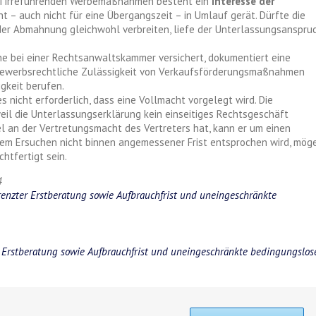
ei irreführenden Werbemaßnahmen besteht ein
Interesse der
t – auch nicht für eine Übergangszeit – in Umlauf gerät. Dürfte die
er Abmahnung gleichwohl verbreiten, liefe der Unterlassungsanspru
ine bei einer Rechtsanwaltskammer versichert, dokumentiert eine
ttbewerbsrechtliche Zulässigkeit von Verkaufsförderungsmaßnahmen
gkeit berufen.
s nicht erforderlich, dass eine Vollmacht vorgelegt wird. Die
eil die Unterlassungserklärung kein einseitiges Rechtsgeschäft
fel an der Vertretungsmacht des Vertreters hat, kann er um einen
sem Ersuchen nicht binnen angemessener Frist entsprochen wird, mög
htfertigt sein.
4
enzter Erstberatung sowie Aufbrauchfrist und uneingeschränkte
r Erstberatung sowie Aufbrauchfrist und uneingeschränkte bedingungslos