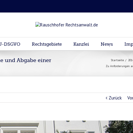
U-DSGVO
Rechtsgebiete
Kanzlei
News
Imp
ne und Abgabe einer
Startseite
/
201
)
Zu Anforderungen an
Zurück
Vo