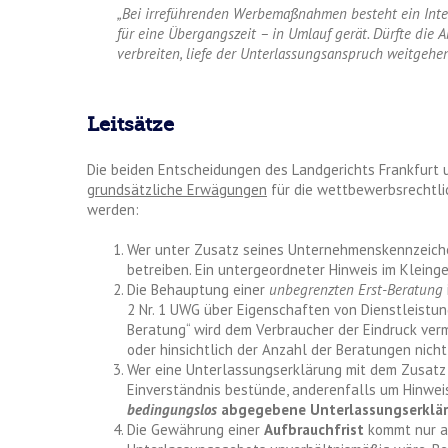
„Bei irreführenden Werbemaßnahmen besteht ein Inter
für eine Übergangszeit – in Umlauf gerät. Dürfte di
verbreiten, liefe der Unterlassungsanspruch weitgehen
Leitsätze
Die beiden Entscheidungen des Landgerichts Frankfurt 
grundsätzliche Erwägungen
für die wettbewerbsrechtli
werden:
Wer unter Zusatz seines Unternehmenskennzeiche
betreiben. Ein untergeordneter Hinweis im Kleinge
Die Behauptung einer
unbegrenzten Erst-Beratung
2 Nr. 1 UWG über Eigenschaften von Dienstleistu
Beratung“ wird dem Verbraucher der Eindruck vermi
oder hinsichtlich der Anzahl der Beratungen nicht l
Wer eine Unterlassungserklärung mit dem Zusatz 
Einverständnis bestünde, anderenfalls um Hinweis
bedingungslos
abgegebene Unterlassungserklä
Die Gewährung einer
Aufbrauchfrist
kommt nur au