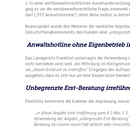
1. In einer wettbewerbsrechtlichen Auseinandersetzung
ging es um die wettbewerbsrechtliche Frage, inwieweit 
darf („
XYZ
Anwaltshotline“), ohne diese selbst zu betrei
Beanstandet wurde des Weiteren die werbliche Anpreis
Zeitschriftenabonnements den Kunden eine „
unbegrenzt
Anwaltshotline ohne Eigenbetrieb i
Das Landgericht Frankfurt untersagte die Verwendung 
nicht betrieben wird, weil „
die Mitteilung im Kleingedruck
sei, „
diesen Eindruck zu entkräften
“. Entgegen der Auffas
ausgehen, dass es sich nur um eine Kooperation handelt
Unbegrenzte Erst-Beratung irreführ
Ebenfalls bewertete die Kammer die Anpreisung, wonach
„in dieser Angabe eine Irreführung gem. § 5 Abs. 1 S.
Verwendung der Angabe „unbegrenzte Erst-Beratung“ w
Beratung bei einem neuen Fall zeitlich oder hinsichtli