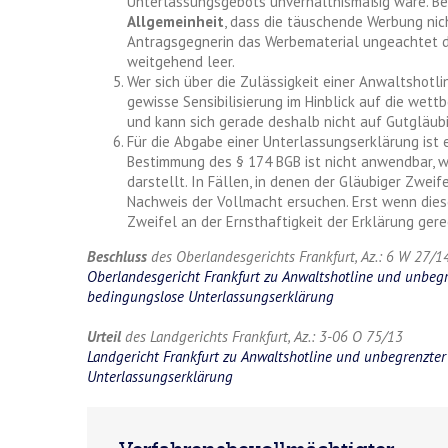
Unterlassungsgebots unverhältnismäßig wäre. B
Allgemeinheit
, dass die täuschende Werbung nich
Antragsgegnerin das Werbematerial ungeachtet d
weitgehend leer.
Wer sich über die Zulässigkeit einer Anwaltshotl
gewisse Sensibilisierung im Hinblick auf die we
und kann sich gerade deshalb nicht auf Gutgläubi
Für die Abgabe einer Unterlassungserklärung ist e
Bestimmung des § 174 BGB ist nicht anwendbar, w
darstellt. In Fällen, in denen der Gläubiger Zwei
Nachweis der Vollmacht ersuchen. Erst wenn die
Zweifel an der Ernsthaftigkeit der Erklärung gerec
Beschluss
des Oberlandesgerichts Frankfurt, Az.: 6 W 27/1
Oberlandesgericht Frankfurt zu Anwaltshotline und unbegr
bedingungslose Unterlassungserklärung
Urteil
des Landgerichts Frankfurt, Az.: 3-06 O 75/13
Landgericht Frankfurt zu Anwaltshotline und unbegrenzte
Unterlassungserklärung