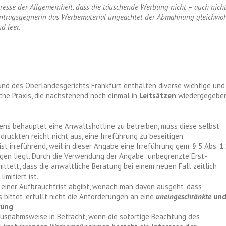
esse der Allgemeinheit, dass die täuschende Werbung nicht – auch nich
e Antragsgegnerin das Werbematerial ungeachtet der Abmahnung gleichwo
d leer.“
und des Oberlandesgerichts Frankfurt enthalten diverse
wichtige und
che Praxis, die nachstehend noch einmal in
Leitsätzen
wiedergegebe
ns behauptet eine Anwaltshotline zu betreiben, muss diese selbst
druckten reicht nicht aus, eine Irreführung zu beseitigen.
ist irreführend, weil in dieser Angabe eine Irreführung gem. § 5 Abs. 1 
ngen liegt. Durch die Verwendung der Angabe „unbegrenzte Erst-
ttelt, dass die anwaltliche Beratung bei einem neuen Fall zeitlich
imitiert ist.
einer Aufbrauchfrist abgibt, wonach man davon ausgeht, dass
 bittet, erfüllt nicht die Anforderungen an eine
uneingeschränkte
un
rung
.
snahmsweise in Betracht, wenn die sofortige Beachtung des