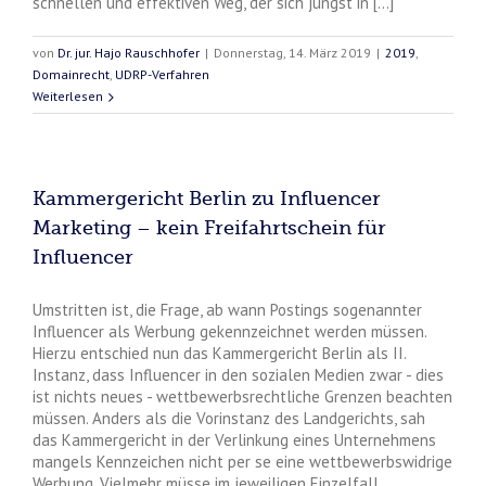
schnellen und effektiven Weg, der sich jüngst in [...]
von
Dr. jur. Hajo Rauschhofer
|
Donnerstag, 14. März 2019
|
2019
,
Domainrecht
,
UDRP-Verfahren
Weiterlesen
Kammergericht Berlin zu Influencer
Marketing – kein Freifahrtschein für
Influencer
Umstritten ist, die Frage, ab wann Postings sogenannter
Influencer als Werbung gekennzeichnet werden müssen.
Hierzu entschied nun das Kammergericht Berlin als II.
Instanz, dass Influencer in den sozialen Medien zwar - dies
ist nichts neues - wettbewerbsrechtliche Grenzen beachten
müssen. Anders als die Vorinstanz des Landgerichts, sah
das Kammergericht in der Verlinkung eines Unternehmens
mangels Kennzeichen nicht per se eine wettbewerbswidrige
Werbung. Vielmehr müsse im jeweiligen Einzelfall