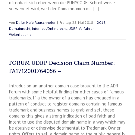
offenbart sich eher, wenn die PUNYCODE-Schreibweise
verwendet wird, weil der Domainnamen mit [...]
von
Dr. jur. Hajo Rauschhofer
|
Freitag, 25. Mai 2018
|
2018
,
Domainrecht
,
Internet-/Onlinerecht
,
UDRP-Verfahren
Weiterlesen
FORUM UDRP Decision Claim Number:
FA1712001764056 –
Introducion an another domain case brought to the ADR
Forum with some helpful finding for other cases of famous
trademarks. If a the owner of a domain has engaged in a
pattern of conduct to register domains containing famous
trademark and business names to grab and sell these
domains this gives a strong indication of bad faith and
intent to use the disputed domain name in a way which may
be abusive or otherwise detrimental to Trademark Owner
rights. Offers to sell a domain name to the public generally