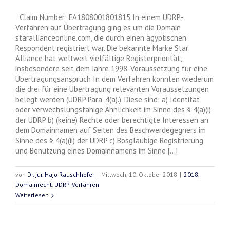
Claim Number: FA1808001801815 In einem UDRP-
Verfahren auf Übertragung ging es um die Domain
starallianceonline.com, die durch einen ägyptischen
Respondent registriert war. Die bekannte Marke Star
Alliance hat weltweit vielfältige Registerpriorität,
insbesondere seit dem Jahre 1998. Voraussetzung für eine
Übertragungsanspruch In dem Verfahren konnten wiederum
die drei für eine Übertragung relevanten Voraussetzungen
belegt werden (UDRP Para. 4(a).). Diese sind: a) Identität
oder verwechslungsfähige Ähnlichkeit im Sinne des § 4(a)(i)
der UDRP b) (keine) Rechte oder berechtigte Interessen an
dem Domainnamen auf Seiten des Beschwerdegegners im
Sinne des § 4(a)(ii) der UDRP c) Bösgläubige Registrierung
und Benutzung eines Domainnamens im Sinne [...]
von
Dr. jur. Hajo Rauschhofer
|
Mittwoch, 10. Oktober 2018
|
2018
,
Domainrecht
,
UDRP-Verfahren
Weiterlesen