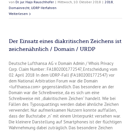
von
Dr. jur. Hajo Rauschhofer
|
Mittwoch, 10. Oktober 2018
|
2018
,
Domainrecht
,
UDRP-Verfahren
Weiterlesen
Der Einsatz eines diakritischen Zeichens ist
zeichenähnlich / Domain / URDP
Deutsche Lufthansa AG v. Domain Admin / Whois Privacy
Corp. Claim Number: FA1802001772547, Entscheidung vom
02. April 2018 In dem UDRP-Fall (FA1802001772547) vor
dem National Arbitration Forum war die Domain
<lufthaṇsa.com> gegenständlich. Das besondere an der
Domain war die Schreibweise, da es sich um eine
Schreibweise mit „diakritischem Zeichen“ handelt. Wie bei
Fällen des Typosquattings werden dabei ähnliche Zeichen
verwendet. Nur aufmerksamen Nutzern konnte auffallen,
dass der Buchstabe „n“ mit einem Unterpunkt versehen war.
Die kleinere Darstellung auf Smartphones ist der flüchtigen
Wahrnehmung dabei zuträglich. Das besondere Zeichen