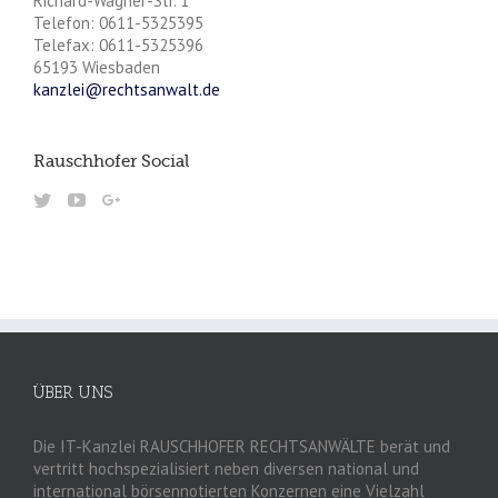
Richard-Wagner-Str. 1
Telefon: 0611-5325395
Telefax: 0611-5325396
65193 Wiesbaden
kanzlei@rechtsanwalt.de
Rauschhofer Social
ÜBER UNS
Die IT-Kanzlei RAUSCHHOFER RECHTSANWÄLTE berät und
vertritt hochspezialisiert neben diversen national und
international börsennotierten Konzernen eine Vielzahl