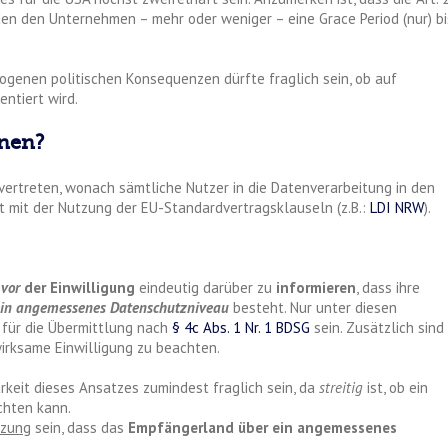
n den Unternehmen – mehr oder weniger – eine Grace Period (nur) bi
genen politischen Konsequenzen dürfte fraglich sein, ob auf
entiert wird.
enen?
 vertreten, wonach sämtliche Nutzer in die Datenverarbeitung in den
ert mit der Nutzung der EU-Standardvertragsklauseln (z.B.:
LDI NRW
).
s
vor
der Einwilligung
eindeutig darüber zu
informieren
, dass ihre
in angemessenes Datenschutzniveau
besteht. Nur unter diesen
 für die Übermittlung nach
§ 4c Abs. 1 Nr. 1 BDSG
sein. Zusätzlich sind
wirksame Einwilligung zu beachten.
rkeit dieses Ansatzes zumindest fraglich sein, da
streitig
ist, ob ein
chten kann.
tzung
sein, dass das
Empfängerland über ein angemessenes