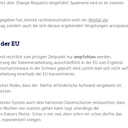
hritt über Change Requests eingeführt. Spannend wird es im zweiten
gegeben hat, könnte rechtskonstruktiv wohl ein
Wegfall der
rtrag, sondern auch die sich daraus ergebenden Vergütungen anzupass
 der EU
nd rechtlich zum jetzigen Zeitpunkt nur
empfohlen
werden,
erung der Datenverarbeitung ausschließlich in der EU zum Ergebnis
schutzniveaus in der Schweiz geprüft wird, sollte man sich nicht auf
rbeitung innerhalb der EU konzentrieren.
iches Risiko, dass der hierfür erforderliche Aufwand vergebens ist;
setzen.
mplexen System auch dem härtesten Datenschützer einleuchten, dass
en Wochen von statten gehen kann. Legt allerdings die
es Kaisers Motto:
Schau´n mer mal, dann sehen wir schon
, dürfte das
 exponentiell steigen.