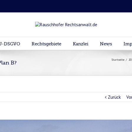
U-DSGVO
Rechtsgebiete
Kanzlei
News
Imp
Startseite
/
20
Plan B?
Zurück
Vo