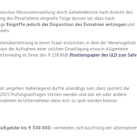
nlasslose Massenüberwachung
durch Geheimdienste nach Ansicht des
g des Privatlebens eingreife. Folge dessen sei, dass nach
ige
Eingriffe jedoch der Disposition des Einzelnen entzogen
und
eien.
Datenübermittlung in einen Staat erstrecken, in dem der Wesensgehalt
wäre die Aufnahme einer solchen Einwilligung etwa in Allgemeine
ttenwidrig im Sinne des § 138 BGB (
Positionspapier des ULD zum Safe
t umgehen. Naheliegend dürfte allerdings sein, dass speziell die
 2015 Prüfungsanfragen stellen werden und das ein oder andere
Maßnahmen im Unternehmen dann erst zu spät werden könnte.
Bußgelder bis € 300.000,-
vermeiden, sich kurzfristig mit alternative