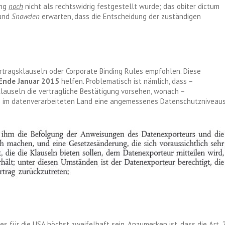
ung
noch
nicht als rechtswidrig festgestellt wurde; das obiter dictum
und
Snowden
erwarten, dass die Entscheidung der zuständigen
rtragsklauseln oder Corporate Binding Rules empfohlen. Diese
 Ende Januar
2015
helfen. Problematisch ist nämlich, dass –
klauseln die vertragliche Bestätigung vorsehen, wonach –
s im datenverarbeiteten Land eine angemessenes Datenschutzniveau
 für die USA höchst zweifelhaft sein. Anzumerken ist, dass die Art. 