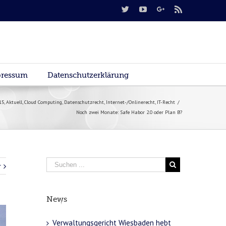
ressum
Datenschutzerklärung
15
,
Aktuell
,
Cloud Computing
,
Datenschutzrecht
,
Internet-/Onlinerecht
,
IT-Recht
/
Noch zwei Monate: Safe Habor 2.0 oder Plan B?
r
News
Verwaltungsgericht Wiesbaden hebt