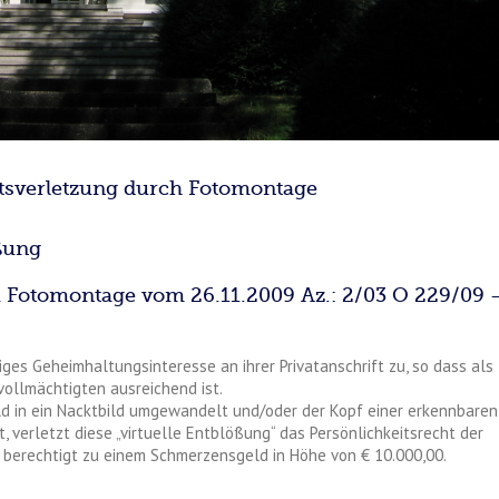
tsverletzung durch Fotomontage
ößung
i Fotomontage vom 26.11.2009 Az.: 2/03 O 229/09 
ges Geheimhaltungsinteresse an ihrer Privatanschrift zu, so dass als
vollmächtigten ausreichend ist.
ld in ein Nacktbild umgewandelt und/oder der Kopf einer erkennbaren
 verletzt diese „virtuelle Entblößung“ das Persönlichkeitsrecht der
nd berechtigt zu einem Schmerzensgeld in Höhe von € 10.000,00.