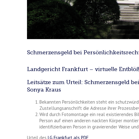
Schmerzensgeld bei Persönlichkeitsrech
Landgericht Frankfurt – virtuelle Entbl
Leitsätze zum Urteil: Schmerzensgeld be
Sonya Kraus
Bekannten Persönlichkeiten steht ein schutzwürdi
Zustellungsanschrift die Adresse ihrer Prozessbe
Wird durch Fotomontage ein real existierendes Bi
Person auf einen anderen nackten Körper montiert,
identifizierbaren Person in gravierender Weise u
Urteil des
LG Frankfurt als PDF