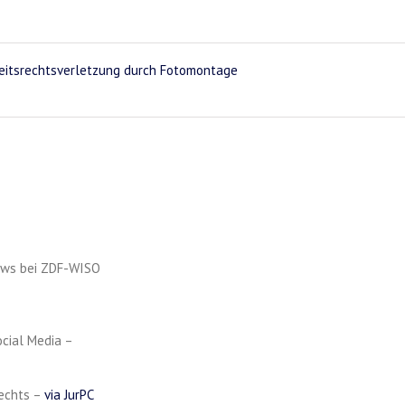
keitsrechtsverletzung durch Fotomontage
iews bei ZDF-WISO
ocial Media –
rechts –
via JurPC