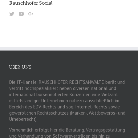
Rauschhofer Social
ÜBER UNS
Die IT-Kanzlei RAUSCHHOFER RECHTSANWÄLTE berät und
vertritt hochspezialisiert neben diversen national und
international börsennotierten Konzernen eine Vielzahl
mittelständiger Unternehmen nahezu ausschließlich im
Bereich des EDV-Rechts und sog. Internet-Rechts sowie
gewerblichen Rechtsschutzes (Marken-, Wettbewerbs- und
Urheberrecht).
Vornehmlich erfolgt hier die Beratung, Vertragsgestaltung
und Verhandlung von Softwareverträgen bis hin zu