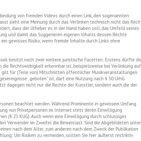
inbindung von fremden Videos durch einen Link, den sogenannten
sst sieht eine Meinung durch das Verlinken technisch nicht das Rech
tiert, dass der Urheber es in der Hand haben soll, das Umfeld seines
dung und damit das Suggerieren eigenen Inhalts dessen Rechte
t ein gewisses Risiko, wenn fremde Inhalte durch Links ohne
ok besitzt noch zwei weitere juristische Facetten: Erstens dürfte di
ie Rechtswidrigkeit erkennbar ist, beispielsweise bei Verlinkung auf
gilt für (Teile von) Mitschnitten öffentlicher Musikveranstaltungen.
esereignisse „geboten“ ist, darf eine Nutzung nach § 50 UrhG
letzt dagegen nicht nur die Rechte der Künstler, sondern auch die der
ersonen beachtet werden. Während Prominente in gewissem Umfang
hung von Privatpersonen im Internet stets deren Einwilligung
einen (§ 23 KUG). Auch wenn eine Einwilligung durch schlüssiges
 den Verwender im Zweifel die Beweislast. Sind die Abgebildeten unter
um einen nach dem Alter, zum anderen nach dem Zweck der Publikation
lung: Um Risiken zu vermeiden, sollten Sie hier äußerst restriktiv