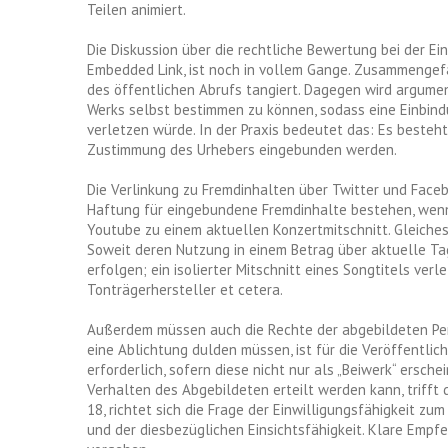
Teilen animiert.
Die Diskussion über die rechtliche Bewertung bei der E
Embedded Link, ist noch in vollem Gange. Zusammengefa
des öffentlichen Abrufs tangiert. Dagegen wird argumen
Werks selbst bestimmen zu können, sodass eine Einbin
verletzen würde. In der Praxis bedeutet das: Es besteh
Zustimmung des Urhebers eingebunden werden.
Die Verlinkung zu Fremdinhalten über Twitter und Facebo
Haftung für eingebundene Fremdinhalte bestehen, wenn d
Youtube zu einem aktuellen Konzertmitschnitt. Gleiches 
Soweit deren Nutzung in einem Betrag über aktuelle Tag
erfolgen; ein isolierter Mitschnitt eines Songtitels ver
Tonträgerhersteller et cetera.
Außerdem müssen auch die Rechte der abgebildeten P
eine Ablichtung dulden müssen, ist für die Veröffentlic
erforderlich, sofern diese nicht nur als „Beiwerk“ ersch
Verhalten des Abgebildeten erteilt werden kann, trifft
18, richtet sich die Frage der Einwilligungsfähigkeit z
und der diesbezüglichen Einsichtsfähigkeit. Klare Empfeh