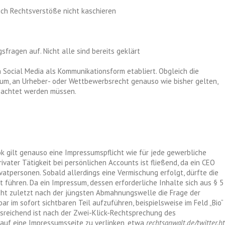
ch Rechtsverstöße nicht kaschieren
sfragen auf. Nicht alle sind bereits geklärt
h Social Media als Kommunikationsform etabliert. Obgleich die
sum, an Urheber- oder Wettbewerbsrecht genauso wie bisher gelten,
 beachtet werden müssen.
ok gilt genauso eine Impressumspflicht wie für jede gewerbliche
vater Tätigkeit bei persönlichen Accounts ist fließend, da ein CEO
vatpersonen. Sobald allerdings eine Vermischung erfolgt, dürfte die
 führen. Da ein Impressum, dessen erforderliche Inhalte sich aus § 5
nicht zuletzt nach der jüngsten Abmahnungswelle die Frage der
bar im sofort sichtbaren Teil aufzuführen, beispielsweise im Feld „Bio“
usreichend ist nach der Zwei-Klick-Rechtsprechung des
r auf eine Impressumsseite zu verlinken, etwa
rechtsanwalt.de/twitter.h