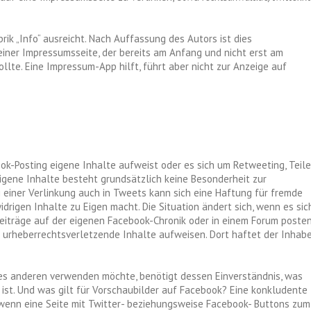
brik „Info“ ausreicht. Nach Auffassung des Autors ist dies
einer Impressumsseite, der bereits am Anfang und nicht erst am
ollte. Eine Impressum-App hilft, führt aber nicht zur Anzeige auf
ok-Posting eigene Inhalte aufweist oder es sich um Retweeting, Teil
eigene Inhalte besteht grundsätzlich keine Besonderheit zur
i einer Verlinkung auch in Tweets kann sich eine Haftung für fremde
idrigen Inhalte zu Eigen macht. Die Situation ändert sich, wenn es sic
eiträge auf der eigenen Facebook-Chronik oder in einem Forum posten
r urheberrechtsverletzende Inhalte aufweisen. Dort haftet der Inhab
ines anderen verwenden möchte, benötigt dessen Einverständnis, was
ist. Und was gilt für Vorschaubilder auf Facebook? Eine konkludente
 wenn eine Seite mit Twitter- beziehungsweise Facebook- Buttons zum