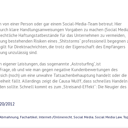
 von einer Person oder gar einem Social-Media-Team betreut. Hier
t durch klare Handlungsanweisungen Vorgaben zu machen (Social Medi
 rechtliche Haftungstatbestände für das Unternehmen zu vermeiden,
ung bestehenden Risiken eines „Shitstorms“ professionell begegnen 
 gilt für Direktnachrichten, die trotz der Eigenschaft des Empfängers
ung unzulässig sind.
igener Leistungen, das sogenannte „Astroturfing“, ist
e Frage, ob und wie man gegen negative Kundenbewertungen des
es sich (noch) um eine unwahre Tatsachenbehauptung handelt oder die
heit fällt. Allerdings zeigt die Causa Wulff, dass schnelles Handeln
en sollte. Schnell kommt es zum „Streisand-Effekt“: Die Neugier des
20/2012
Abmahnung
,
Fachartikel
,
Internet-/Onlinerecht
,
Social Media
,
Social Media Law
,
To