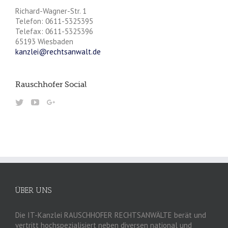
Richard-Wagner-Str. 1
Telefon: 0611-5325395
Telefax: 0611-5325396
65193 Wiesbaden
kanzlei@rechtsanwalt.de
Rauschhofer Social
ÜBER UNS
Die IT-Kanzlei RAUSCHHOFER RECHTSANWÄLTE berät und
vertritt hochspezialisiert neben diversen national und