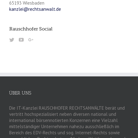
65193 Wiesbaden
kanzlei@rechtsanwalt.de
Rauschhofer Social
ÜBER UNS
Die IT-Kanzlei RAUSCHHOFER RECHTSANWÄLTE berät und
vertritt hochspezialisiert neben diversen national und
international börsennotierten Konzernen eine Vielzahl
mittelständiger Unternehmen nahezu ausschließlich im
Bereich des EDV-Rechts und sog. Internet-Rechts sowie