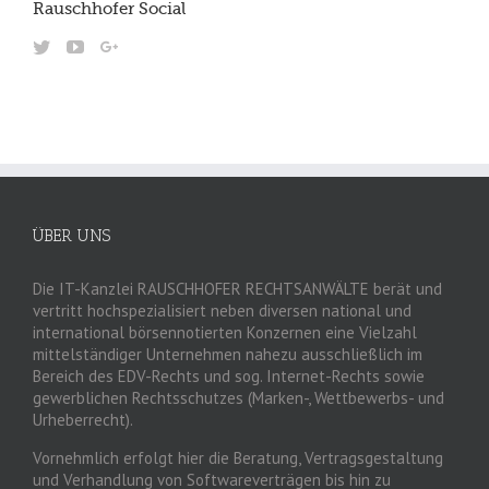
Rauschhofer Social
ÜBER UNS
Die IT-Kanzlei RAUSCHHOFER RECHTSANWÄLTE berät und
vertritt hochspezialisiert neben diversen national und
international börsennotierten Konzernen eine Vielzahl
mittelständiger Unternehmen nahezu ausschließlich im
Bereich des EDV-Rechts und sog. Internet-Rechts sowie
gewerblichen Rechtsschutzes (Marken-, Wettbewerbs- und
Urheberrecht).
Vornehmlich erfolgt hier die Beratung, Vertragsgestaltung
und Verhandlung von Softwareverträgen bis hin zu