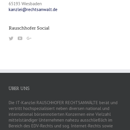
65193 Wiesbaden
kanzlei@rechtsanwalt.de
Rauschhofer Social
ÜBER UNS
Die IT-Kanzlei RAUSCHHOFER RECHTSANWÄLTE berät und
vertritt hochspezialisiert neben diversen national und
international börsennotierten Konzernen eine Vielzahl
mittelständiger Unternehmen nahezu ausschließlich im
Bereich des EDV-Rechts und sog. Internet-Rechts sowie