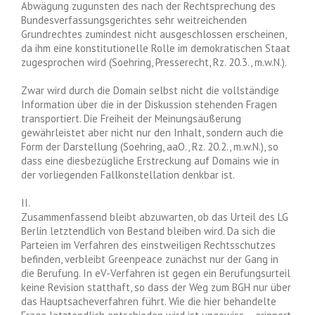
Abwägung zugunsten des nach der Rechtsprechung des
Bundesverfassungsgerichtes sehr weitreichenden
Grundrechtes zumindest nicht ausgeschlossen erscheinen,
da ihm eine konstitutionelle Rolle im demokratischen Staat
zugesprochen wird (Soehring, Presserecht, Rz. 20.3., m.w.N.).
Zwar wird durch die Domain selbst nicht die vollständige
Information über die in der Diskussion stehenden Fragen
transportiert. Die Freiheit der Meinungsäußerung
gewährleistet aber nicht nur den Inhalt, sondern auch die
Form der Darstellung (Soehring, aaO., Rz. 20.2., m.w.N.), so
dass eine diesbezügliche Erstreckung auf Domains wie in
der vorliegenden Fallkonstellation denkbar ist.
II.
Zusammenfassend bleibt abzuwarten, ob das Urteil des LG
Berlin letztendlich von Bestand bleiben wird. Da sich die
Parteien im Verfahren des einstweiligen Rechtsschutzes
befinden, verbleibt Greenpeace zunächst nur der Gang in
die Berufung. In eV-Verfahren ist gegen ein Berufungsurteil
keine Revision statthaft, so dass der Weg zum BGH nur über
das Hauptsacheverfahren führt. Wie die hier behandelte