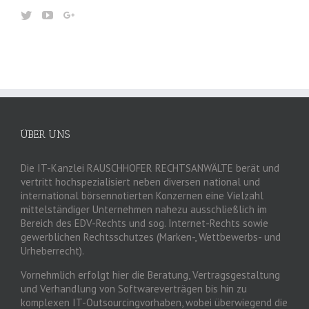
ÜBER UNS
Die IT-Kanzlei RAUSCHHOFER RECHTSANWÄLTE berät und
vertritt hochspezialisiert neben diversen national und
international börsennotierten Konzernen eine Vielzahl
mittelständiger Unternehmen nahezu ausschließlich im
Bereich des EDV-Rechts und sog. Internet-Rechts sowie
gewerblichen Rechtsschutzes (Marken-, Wettbewerbs- und
Urheberrecht).
Vornehmlich erfolgt hier die Beratung, Vertragsgestaltung
und Verhandlung von Softwareverträgen bis hin zu
komplexen IT-Outsourcingvorhaben, wobei überwiegend die