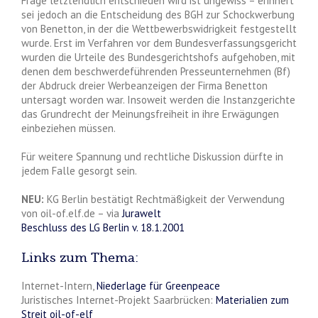
Frage letztendlich entschieden wird ist ungewiss – erinnert
sei jedoch an die Entscheidung des BGH zur Schockwerbung
von Benetton, in der die Wettbewerbswidrigkeit festgestellt
wurde. Erst im Verfahren vor dem Bundesverfassungsgericht
wurden die Urteile des Bundesgerichtshofs aufgehoben, mit
denen dem beschwerdeführenden Presseunternehmen (Bf)
der Abdruck dreier Werbeanzeigen der Firma Benetton
untersagt worden war. Insoweit werden die Instanzgerichte
das Grundrecht der Meinungsfreiheit in ihre Erwägungen
einbeziehen müssen.
Für weitere Spannung und rechtliche Diskussion dürfte in
jedem Falle gesorgt sein.
NEU:
KG Berlin bestätigt Rechtmäßigkeit der Verwendung
von oil-of.elf.de – via
Jurawelt
Beschluss des LG Berlin v. 18.1.2001
Links zum Thema:
Internet-Intern,
Niederlage für Greenpeace
Juristisches Internet-Projekt Saarbrücken:
Materialien zum
Streit oil-of-elf