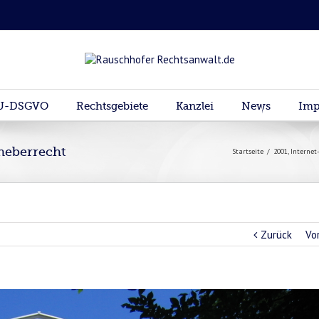
U-DSGVO
Rechtsgebiete
Kanzlei
News
Imp
rheberrecht
Startseite
/
2001
,
Internet
Zurück
Vo