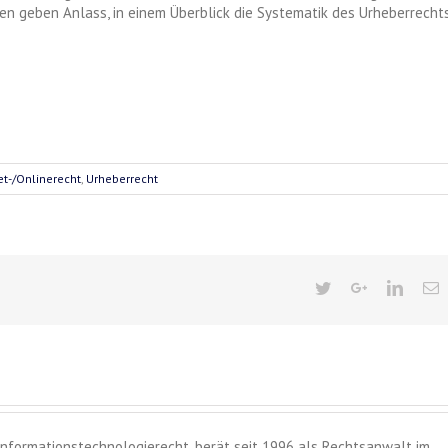
en geben Anlass, in einem Überblick die Systematik des Urheberrecht
et-/Onlinerecht
,
Urheberrecht
 Informationstechnologierecht, berät seit 1996 als Rechtsanwalt im