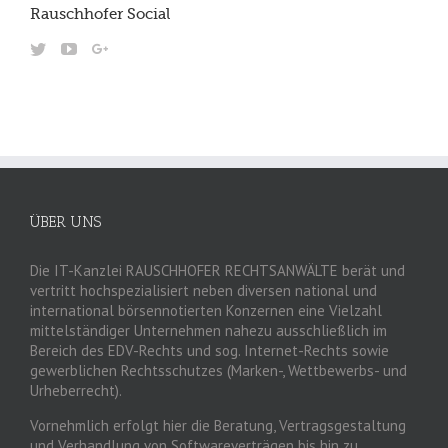
Rauschhofer Social
ÜBER UNS
Die IT-Kanzlei RAUSCHHOFER RECHTSANWÄLTE berät und
vertritt hochspezialisiert neben diversen national und
international börsennotierten Konzernen eine Vielzahl
mittelständiger Unternehmen nahezu ausschließlich im
Bereich des EDV-Rechts und sog. Internet-Rechts sowie
gewerblichen Rechtsschutzes (Marken-, Wettbewerbs- und
Urheberrecht).
Vornehmlich erfolgt hier die Beratung, Vertragsgestaltung
und Verhandlung von Softwareverträgen bis hin zu