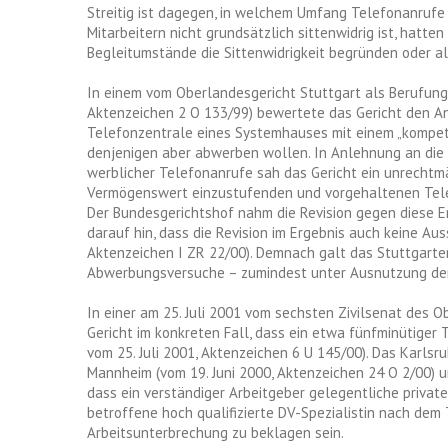
Streitig ist dagegen, in welchem Umfang Telefonanrufe 
Mitarbeitern nicht grundsätzlich sittenwidrig ist, hatt
Begleitumstände die Sittenwidrigkeit begründen oder al
In einem vom Oberlandesgericht Stuttgart als Berufungs
Aktenzeichen 2 O 133/99) bewertete das Gericht den Anr
Telefonzentrale eines Systemhauses mit einem „kompete
denjenigen aber abwerben wollen. In Anlehnung an die
werblicher Telefonanrufe sah das Gericht ein unrechtmä
Vermögenswert einzustufenden und vorgehaltenen Tel
Der Bundesgerichtshof nahm die Revision gegen diese E
darauf hin, dass die Revision im Ergebnis auch keine A
Aktenzeichen I ZR 22/00). Demnach galt das Stuttgarter
Abwerbungsversuche – zumindest unter Ausnutzung der 
In einer am 25. Juli 2001 vom sechsten Zivilsenat des
Gericht im konkreten Fall, dass ein etwa fünfminütiger Te
vom 25. Juli 2001, Aktenzeichen 6 U 145/00). Das Karlsr
Mannheim (vom 19. Juni 2000, Aktenzeichen 24 O 2/00) u
dass ein verständiger Arbeitgeber gelegentliche privat
betroffene hoch qualifizierte DV-Spezialistin nach dem
Arbeitsunterbrechung zu beklagen sein.