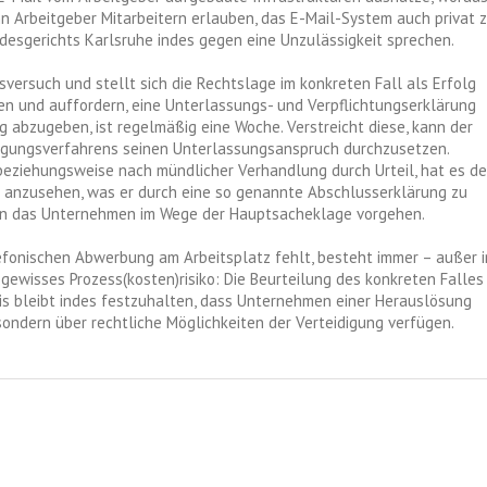
nn Arbeitgeber Mitarbeitern erlauben, das E-Mail-System auch privat 
ndesgerichts Karlsruhe indes gegen eine Unzulässigkeit sprechen.
ersuch und stellt sich die Rechtslage im konkreten Fall als Erfolg
n und auffordern, eine Unterlassungs- und Verpflichtungserklärung
g abzugeben, ist regelmäßig eine Woche. Verstreicht diese, kann der
fügungsverfahrens seinen Unterlassungsanspruch durchzusetzen.
eziehungsweise nach mündlicher Verhandlung durch Urteil, hat es de
ig anzusehen, was er durch eine so genannte Abschlusserklärung zu
kann das Unternehmen im Wege der Hauptsacheklage vorgehen.
efonischen Abwerbung am Arbeitsplatz fehlt, besteht immer – außer i
ewisses Prozess(kosten)risiko: Die Beurteilung des konkreten Falles
is bleibt indes festzuhalten, dass Unternehmen einer Herauslösung
sondern über rechtliche Möglichkeiten der Verteidigung verfügen.