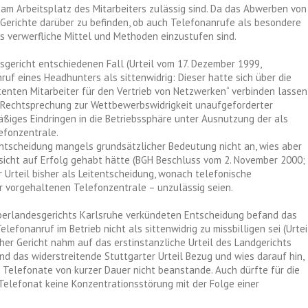
am Arbeitsplatz des Mitarbeiters zulässig sind. Da das Abwerben von
en Gerichte darüber zu befinden, ob auch Telefonanrufe als besondere
s verwerfliche Mittel und Methoden einzustufen sind.
gericht entschiedenen Fall (Urteil vom 17. Dezember 1999,
uf eines Headhunters als sittenwidrig: Dieser hatte sich über die
nten Mitarbeiter für den Vertrieb von Netzwerken“ verbinden lassen
 Rechtsprechung zur Wettbewerbswidrigkeit unaufgeforderter
ßiges Eindringen in die Betriebssphäre unter Ausnutzung der als
efonzentrale.
ntscheidung mangels grundsätzlicher Bedeutung nicht an, wies aber
ussicht auf Erfolg gehabt hätte (BGH Beschluss vom 2. November 2000;
 Urteil bisher als Leitentscheidung, wonach telefonische
vorgehaltenen Telefonzentrale – unzulässig seien.
 Oberlandesgerichts Karlsruhe verkündeten Entscheidung befand das
lefonanruf im Betrieb nicht als sittenwidrig zu missbilligen sei (Urtei
uher Gericht nahm auf das erstinstanzliche Urteil des Landgerichts
nd das widerstreitende Stuttgarter Urteil Bezug und wies darauf hin,
e Telefonate von kurzer Dauer nicht beanstande. Auch dürfte für die
 Telefonat keine Konzentrationsstörung mit der Folge einer