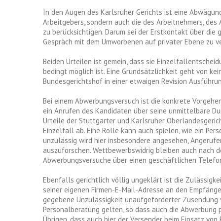
In den Augen des Karlsruher Gerichts ist eine Abwägung 
Arbeitgebers, sondern auch die des Arbeitnehmers, de
zu berücksichtigen. Darum sei der Erstkontakt über die 
Gespräch mit dem Umworbenen auf privater Ebene zu ve
Beiden Urteilen ist gemein, dass sie Einzelfallentschei
bedingt möglich ist. Eine Grundsätzlichkeit geht von ke
Bundesgerichtshof in einer etwaigen Revision Ausführu
Bei einem Abwerbungsversuch ist die konkrete Vorgehen
ein Anrufen des Kandidaten über seine unmittelbare Dur
Urteile der Stuttgarter und Karlsruher Oberlandesgeric
Einzelfall ab. Eine Rolle kann auch spielen, wie ein Per
unzulässig wird hier insbesondere angesehen, Angerufe
auszuforschen. Wettbewerbswidrig bleiben auch nach d
Abwerbungsversuche über einen geschäftlichen Telefona
Ebenfalls gerichtlich völlig ungeklärt ist die Zulässig
seiner eigenen Firmen-E-Mail-Adresse an den Empfänge
gegebene Unzulässigkeit unaufgeforderter Zusendung v
Personalberatung gelten, so dass auch die Abwerbung p
Übrigen, dass auch hier der Versender beim Einsatz vo