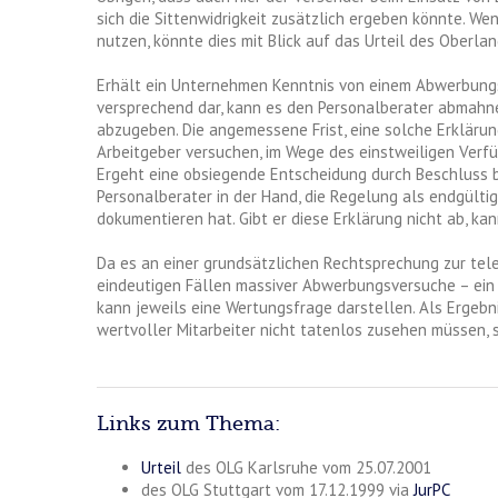
sich die Sittenwidrigkeit zusätzlich ergeben könnte. We
nutzen, könnte dies mit Blick auf das Urteil des Oberla
Erhält ein Unternehmen Kenntnis von einem Abwerbungsv
versprechend dar, kann es den Personalberater abmahne
abzugeben. Die angemessene Frist, eine solche Erklärun
Arbeitgeber versuchen, im Wege des einstweiligen Ver
Ergeht eine obsiegende Entscheidung durch Beschluss b
Personalberater in der Hand, die Regelung als endgült
dokumentieren hat. Gibt er diese Erklärung nicht ab, 
Da es an einer grundsätzlichen Rechtsprechung zur tel
eindeutigen Fällen massiver Abwerbungsversuche – ein g
kann jeweils eine Wertungsfrage darstellen. Als Ergebn
wertvoller Mitarbeiter nicht tatenlos zusehen müssen, 
Links zum Thema:
Urteil
des OLG Karlsruhe vom 25.07.2001
des OLG Stuttgart vom 17.12.1999 via
JurPC