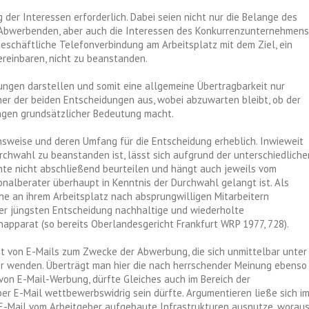
der Interessen erforderlich. Dabei seien nicht nur die Belange des
s Abwerbenden, aber auch die Interessen des Konkurrenzunternehmens
geschäftliche Telefonverbindung am Arbeitsplatz mit dem Ziel, ein
reinbaren, nicht zu beanstanden.
dungen darstellen und somit eine allgemeine Übertragbarkeit nur
iner der beiden Entscheidungen aus, wobei abzuwarten bleibt, ob der
ngen grundsätzlicher Bedeutung macht.
sweise und deren Umfang für die Entscheidung erheblich. Inwieweit
chwahl zu beanstanden ist, lässt sich aufgrund der unterschiedliche
hte nicht abschließend beurteilen und hängt auch jeweils vom
sonalberater überhaupt in Kenntnis der Durchwahl gelangt ist. Als
ne an ihrem Arbeitsplatz nach absprungwilligen Mitarbeitern
er jüngsten Entscheidung nachhaltige und wiederholte
pparat (so bereits Oberlandesgericht Frankfurt WRP 1977, 728).
keit von E-Mails zum Zwecke der Abwerbung, die sich unmittelbar unter
r wenden. Überträgt man hier die nach herrschender Meinung ebenso
on E-Mail-Werbung, dürfte Gleiches auch im Bereich der
er E-Mail wettbewerbswidrig sein dürfte. Argumentieren ließe sich i
n E-Mail vom Arbeitgeber aufgebaute Infrastrukturen ausnutze, worau